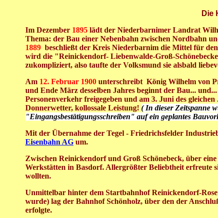
Die 
I
m Dezember
1895
lädt der Niederbarnimer Landrat
Wil
Thema: der Bau einer Nebenbahn zwischen Nordbahn und 
1889
beschließt der Kreis Niederbarnim die Mittel für de
wird die "Reinickendorf- Liebenwalde-Groß-Schönebeck
zukompliziert, also taufte der Volksmund
sie alsbald liebev
A
m
12. Februar 1900
unterschreibt
König
Wilhelm von P
und Ende März
desselben Jahres beginnt
der Bau...
und..
Personenverkehr freigegeben und am 3. Juni des gleichen
Donnerwetter, kollossale Leistung!
( In dieser
Zeitspanne w
"Eingangsbestätigungsschreiben" auf ein geplantes Bauvo
Mit der Übernahme der Tegel - Friedrichsfelder Industri
Eisenbahn AG
um.
Zwischen Reinickendorf und Groß Schönebeck, über ein
Werkstätten in
Basdorf.
Allergrößter Beliebtheit erfreute 
wollten.
Unmittelbar hinter dem Startbahnhof
Reinickendorf-Rose
wurde
)
lag
der Bahnhof
Schönholz,
über den der Anschluß
erfolgte.